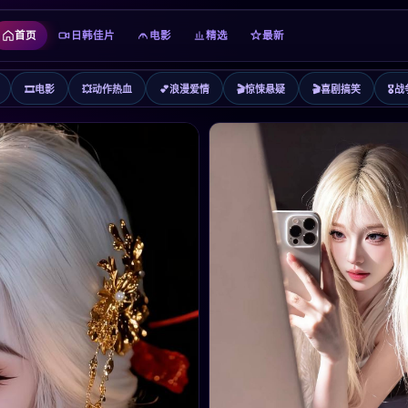
首页
日韩佳片
电影
精选
最新
🎞️
电影
💥
动作热血
💕
浪漫爱情
🎬
惊悚悬疑
🎬
喜剧搞笑
🎖️
战