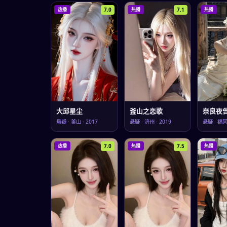
7.0
7.1
热播
热播
热播
大邱星尘
釜山之恋歌
奈良夜
悬疑
·
釜山
·
2017
悬疑
·
济州
·
2019
悬疑
·
福
7.0
7.5
热播
热播
热播