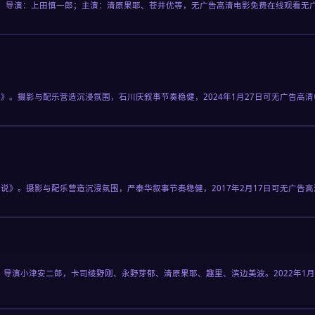
。导演：上田慎一郎；主演：清原果耶、苍井优等，无广告高清电影免费在线观看无
》。摄影与配乐营造沉浸氛围，石川庆叙事节奏稳健，2024年1月27日可无广告高
说》。摄影与配乐营造沉浸氛围，严泰华叙事节奏稳健，2017年2月17日可无广告
。导演小津安二郎，卡司绫野刚、永野芽郁、清原果耶、趣里、滨边美波。2022年1