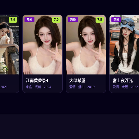
7.9
7.0
7.5
热播
热播
热播
江南黄昏录4
大邱希望
富士夜浮光
·
2021
家庭
·
光州
·
2024
爱情
·
釜山
·
2019
爱情
·
大阪
·
2022