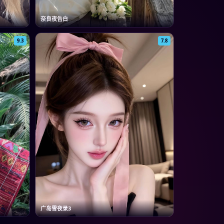
奈良夜告白
9.3
7.8
广岛雪夜录3