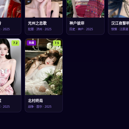
昏
光州之恋歌
神户彼岸
汉江夜黎
川
·
2025
犯罪
·
济州
·
2025
历史
·
神户
·
2025
惊悚
·
江原道
7.2
7.5
热播
案
北村终局
邱
·
2025
战争
·
首尔
·
2025