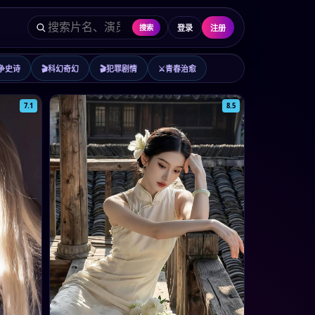
登录
注册
搜索
争史诗
🎬
科幻奇幻
🎬
犯罪剧情
⚔️
青春治愈
7.1
8.5