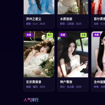
济州之星尘
水原迷途
首尔黄
喜剧
·
仁川
·
2025
剧情
·
江原道
·
2025
治愈
·
仁
8.7
7.9
热播
热播
热播
东京黄昏录
神户雪夜
全州谜
悬疑
·
福冈
·
2025
奇幻
·
名古屋
·
2025
惊悚
·
大
人气排行