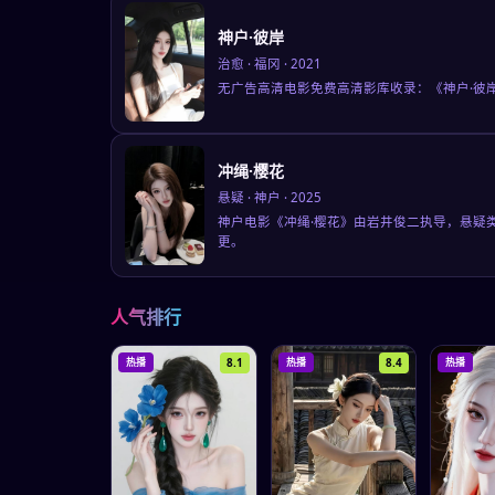
神户·彼岸
治愈
·
福冈
·
2021
无广告高清电影免费高清影库收录：《神户·彼
冲绳·樱花
悬疑
·
神户
·
2025
神户电影《冲绳·樱花》由岩井俊二执导，悬疑
更。
人气排行
8.1
8.4
热播
热播
热播