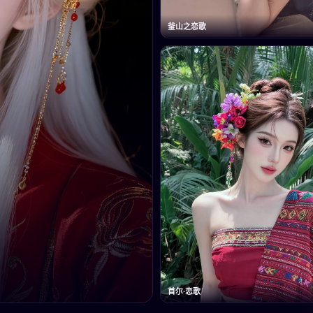
釜山之恋歌
首尔·恋歌