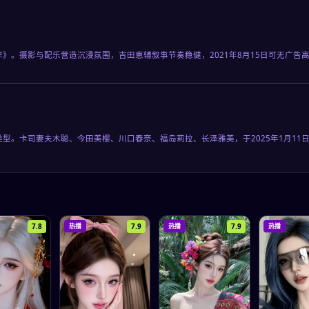
岸》。摄影与配乐营造沉浸氛围，吉田恵辅叙事节奏稳健，2021年8月15日可无广
类型。卡司妻夫木聪、今田美樱、川口春奈、福岛莉拉、长泽雅美，于2025年1月1
7.8
7.9
7.9
热播
热播
热播