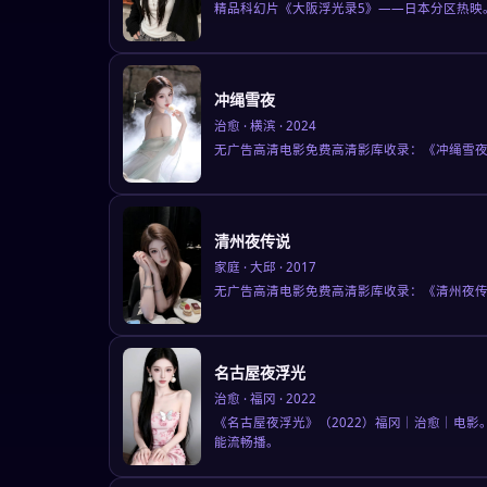
精品科幻片《大阪浮光录5》——日本分区热映
冲绳雪夜
治愈
·
横滨
·
2024
无广告高清电影免费高清影库收录：《冲绳雪夜
清州夜传说
家庭
·
大邱
·
2017
无广告高清电影免费高清影库收录：《清州夜传
名古屋夜浮光
治愈
·
福冈
·
2022
《名古屋夜浮光》（2022）福冈｜治愈｜电影
能流畅播。