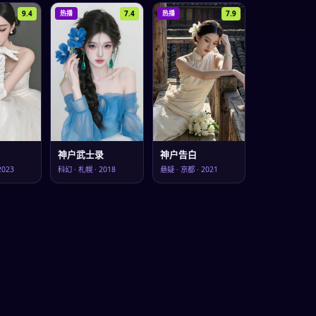
9.4
7.4
7.9
热播
热播
神户武士录
神户告白
2023
科幻
·
札幌
·
2018
悬疑
·
京都
·
2021