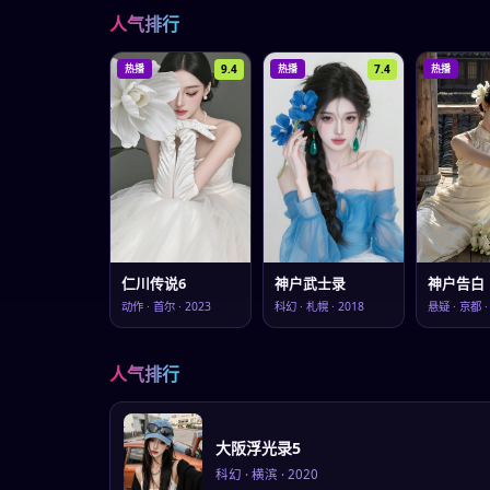
人气排行
9.4
7.4
热播
热播
热播
仁川传说6
神户武士录
神户告白
动作
·
首尔
·
2023
科幻
·
札幌
·
2018
悬疑
·
京都
人气排行
大阪浮光录5
科幻
·
横滨
·
2020