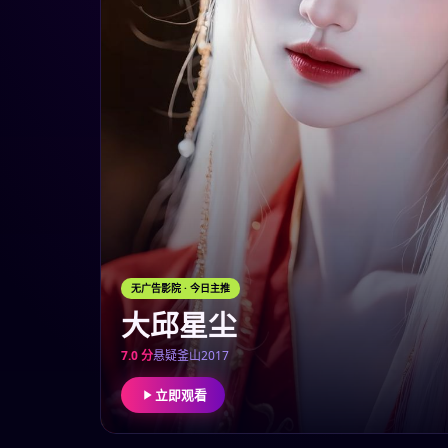
无广告影院
· 今日主推
大邱星尘
7.0
分
悬疑
釜山
2017
立即观看