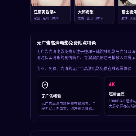
江南黄昏录4
大邱希望
富士夜
家庭
·
光州
·
2024
爱情
·
釜山
·
2019
爱情
·
大
无广告高清电影免费站点特色
无广告高清电影免费专注于整理日韩院线电影与高分口碑
同时保留清晰的剧情简介、导演演员信息与播放入口提示
专业、免费、高清的
无广告高清电影免费在线观看
体验
4K
超清画质
无广告畅看
1080P/4K 
无广告高清电影免费在线观看，全
大屏小屏都清晰
程无贴片无弹窗，纯净观影体验。