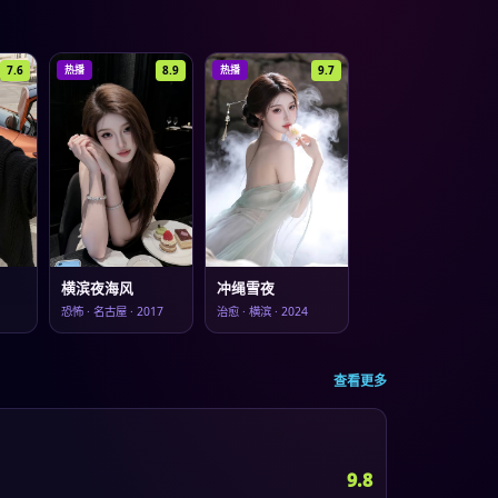
7.6
8.9
9.7
热播
热播
横滨夜海风
冲绳雪夜
恐怖
·
名古屋
·
2017
治愈
·
横滨
·
2024
查看更多
9.8