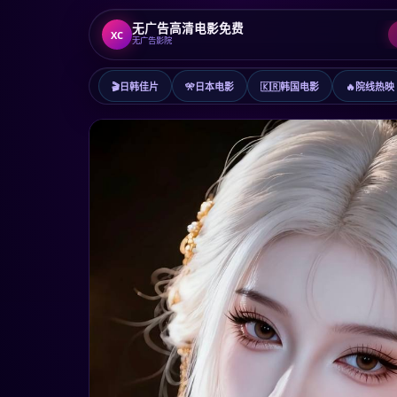
无广告高清电影免费
XC
无广告影院
🎬
日韩佳片
🎌
日本电影
🇰🇷
韩国电影
🔥
院线热映