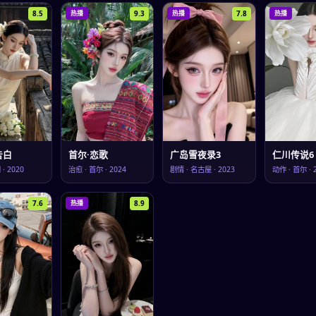
8.5
9.3
7.8
热播
热播
热播
告白
首尔·恋歌
广岛雪夜录3
仁川传说6
冈
·
2020
治愈
·
首尔
·
2024
剧情
·
名古屋
·
2023
动作
·
首尔
·
7.6
8.9
热播